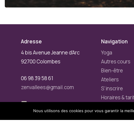
Adresse
Navigation
4 bis Avenue Jeanne d’Arc
Yoga
92700 Colombes
Autres cours
Bien-être
06 98 39 58 61
Ateliers
zenvallees@gmail.com
S’inscrire
Horaires & tari
L’équipe
Nous utilisons des cookies pour vous garantir la meill
Créé avec ❤ par
Arkyda